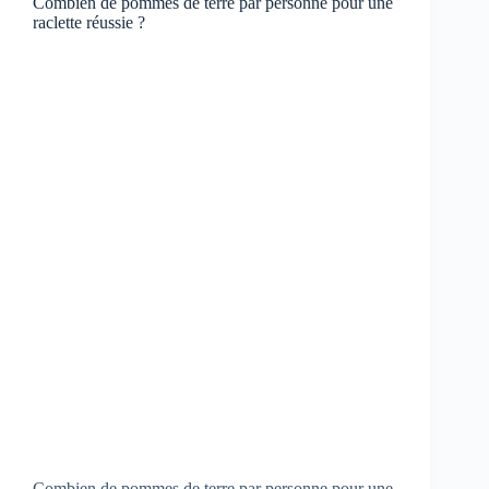
Combien de pommes de terre par personne pour une
raclette réussie ?
Combien de pommes de terre par personne pour une