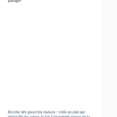
partager
Recette des gnocchis maison : voilà un plat qui
réchauffe les cœurs et fait l’unanimité autour de la