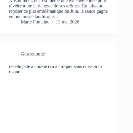
Absolument, et c’est même une excellente idée pour
révéler toute la richesse de ses arômes. En laissant
reposer ce plat emblématique du Jura, la sauce gagne
en onctuosité tandis que…
Marie Fontaine
13 mai 2026
Gastronomie
recette pate a cookie cru à croquer sans cuisson ni
risque