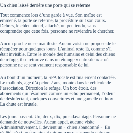
Un chien laissé derrière une porte qui se referme
Tout commence lors d’une garde à vue. Son maître est
emmené, la porte se referme, la procédure suit son cours.
Dehors, le chien attend, attaché, un peu tendu, sans
comprendre que cette fois, personne ne reviendra le chercher.
Aucun proche ne se manifeste. Aucun voisin ne propose de le
récupérer pour quelques jours. L’animal reste là, comme s’il
était invisible. Entre le monde des humains et celui des chiens
de refuge, il se retrouve dans un étrange « entre-deux » où
personne ne se sent vraiment responsable de lui.
Au bout d’un moment, la SPA locale est finalement contactée.
Le malinois, âgé d’à peine 2 ans, monte dans le véhicule de
l’association. Direction le refuge. Un box étroit, des
aboiements qui résonnent comme un écho permanent, l’odeur
de désinfectant, quelques couvertures et une gamelle en inox.
La chute est brutale.
Les jours passent. Un, deux, dix, puis davantage. Personne ne
demande de nouvelles. Aucun appel, aucune visite.
Administrativement, il devient un « chien abandonné ». En
réalité, c’est un être vivant mis en pause, suspendu entre un