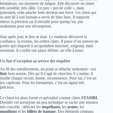
hésitations, ses moments de fatigue. Elle découvre un chien
très sensible, très câlin. Un peu « pot de colle », mais
justement, cette attache forte devient une force. Un chien qui
se sent lié à son humain a envie de bien faire. Il supporte
mieux la pression car il travaille pour quelqu’un, pas
seulement pour une récompense.
Jour après jour, le lien se tisse. Le malinois découvre la
confiance, la routine, les ordres clairs. Il passe d’un univers de
portes qui claquent à un quotidien structuré, exigeant, mais
rassurant. Il a enfin une place définie, un rôle à jouer.
Un flair d’exception au service des enquêtes
Au fil des entraînements, un point se détache nettement : son
flair
hors norme. Dès qu’il s’agit de chercher, il s’anime. Il
fouille chaque recoin, insiste, recommence. Pour lui, c’est un
jeu captivant. Pour les formateurs, c’est un signal très
précieux.
Le chien est alors formé et spécialisé comme chien
STAMBI
.
Derrière cet acronyme un peu technique se cache une mission
très concrète : détecter les
stupéfiants
, les
armes
, les
munitions
et les
billets de banque
. Des éléments centraux