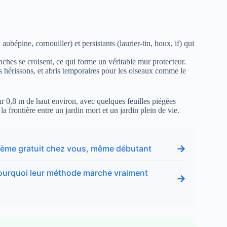
ubépine, cornouiller) et persistants (laurier-tin, houx, if) qui
anches se croisent, ce qui forme un véritable mur protecteur.
les hérissons, et abris temporaires pour les oiseaux comme le
ur 0,8 m de haut environ, avec quelques feuilles piégées
a frontière entre un jardin mort et un jardin plein de vie.
→
uxième gratuit chez vous, même débutant
 pourquoi leur méthode marche vraiment
→