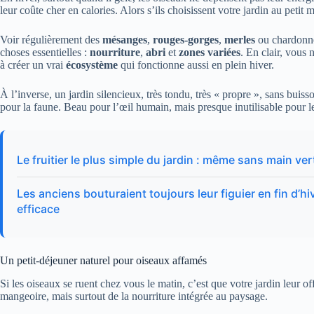
leur coûte cher en calories. Alors s’ils choisissent votre jardin au petit 
Voir régulièrement des
mésanges
,
rouges-gorges
,
merles
ou chardonner
choses essentielles :
nourriture
,
abri
et
zones variées
. En clair, vous
à créer un vrai
écosystème
qui fonctionne aussi en plein hiver.
À l’inverse, un jardin silencieux, très tondu, très « propre », sans buiss
pour la faune. Beau pour l’œil humain, mais presque inutilisable pour l
Le fruitier le plus simple du jardin : même sans main ve
Les anciens bouturaient toujours leur figuier en fin d’h
efficace
Un petit-déjeuner naturel pour oiseaux affamés
Si les oiseaux se ruent chez vous le matin, c’est que votre jardin leur o
mangeoire, mais surtout de la nourriture intégrée au paysage.