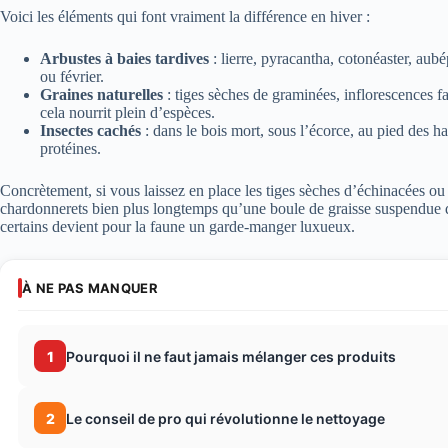
Voici les éléments qui font vraiment la différence en hiver :
Arbustes à baies tardives
: lierre, pyracantha, cotonéaster, aub
ou février.
Graines naturelles
: tiges sèches de graminées, inflorescences 
cela nourrit plein d’espèces.
Insectes cachés
: dans le bois mort, sous l’écorce, au pied des 
protéines.
Concrètement, si vous laissez en place les tiges sèches d’échinacées ou d
chardonnerets bien plus longtemps qu’une boule de graisse suspendue 
certains devient pour la faune un garde-manger luxueux.
À NE PAS MANQUER
1
Pourquoi il ne faut jamais mélanger ces produits
2
Le conseil de pro qui révolutionne le nettoyage