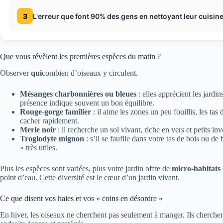
3
L'erreur que font 90% des gens en nettoyant leur cuisin
Que vous révèlent les premières espèces du matin ?
Observer
qui
combien d’oiseaux y circulent.
Mésanges charbonnières ou bleues
: elles apprécient les jardin
présence indique souvent un bon équilibre.
Rouge-gorge familier
: il aime les zones un peu fouillis, les tas d
cacher rapidement.
Merle noir
: il recherche un sol vivant, riche en vers et petits in
Troglodyte mignon
: s’il se faufile dans votre tas de bois ou de
» très utiles.
Plus les espèces sont variées, plus votre jardin offre de
micro-habitats
point d’eau. Cette diversité est le cœur d’un jardin vivant.
Ce que disent vos haies et vos « coins en désordre »
En hiver, les oiseaux ne cherchent pas seulement à manger. Ils cherchen