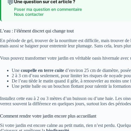
💬
Une question sur cet article ?
Poser ma question en commentaire
Nous contacter
L’eau : l’élément discret qui change tout
En période de gel, trouver de la nourriture est difficile, mais trouver de
mais aussi se baigner pour entretenir leur plumage. Sans cela, leurs plum
Vous pouvez transformer votre jardin en véritable oasis hivernale avec 
Une
coupelle en terre cuite
d’environ 25 cm de diamètre, posée 
2 à 3 cm d’eau seulement, pour limiter les risques de noyade pour 
De l’eau tiède le matin quand il gèle, à renouveler au moins une f
Une petite balle ou un bouchon flottant pour ralentir la formatio
Installez cette eau à 2 ou 3 mètres d’un buisson ou d’une haie. Les ois
verrez souvent la différence en quelques jours, surtout lors des période
Comment rendre votre jardin encore plus accueillant
Si votre jardin est encore calme au petit matin, rien n’est perdu. Quelqu
d’oiseaux et améliorer la
biodiversité
.