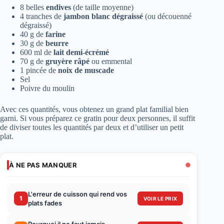
8 belles
endives
(de taille moyenne)
4 tranches de
jambon blanc dégraissé
(ou découenné
dégraissé)
40 g de
farine
30 g de
beurre
600 ml de
lait demi-écrémé
70 g de
gruyère râpé
ou emmental
1 pincée de
noix de muscade
Sel
Poivre du moulin
Avec ces quantités, vous obtenez un grand plat familial bien
garni. Si vous préparez ce gratin pour deux personnes, il suffit
de diviser toutes les quantités par deux et d’utiliser un petit
plat.
À NE PAS MANQUER
L'erreur de cuisson qui rend vos
1
VOIR LE PRIX
plats fades
Pourquoi il ne faut jamais