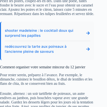
Pelez les poires, coupez-les en dés. Dans une poêle, faites
fondre le beurre avec le sucre et l’eau pour obtenir un caramel
clair. Ajoutez les poires et le citron, laissez cuire 5 minutes en
remuant. Répartissez dans les tulipes feuilletées et servez tiède.
shooter madeleine : le cocktail doux qui
→
surprend les papilles
redécouvrez la tarte aux poireaux à
→
l’ancienne pleine de saveurs
Comment organiser votre semaine minceur du 12 janvier
Pour rester serein, préparez à l’avance. Par exemple, le
dimanche, cuisinez le bouillon détox, le dhal de lentilles et les
flans de chia, ils se conservent bien au frais.
Ensuite, alternez : un soir tartiflette de poireaux, un autre
endives au jambon, puis bouchées vapeur avec une grande
salade. Gardez les desserts légers pour les jours où la tentation
est plus forte. Ainsi, vous profitez de janvier, de ses recettes